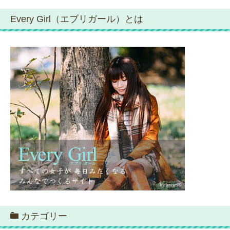
Every Girl（エブリガール）とは
カテゴリー